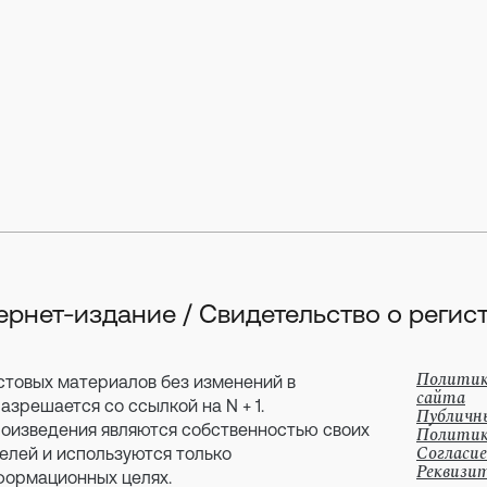
тернет-издание / Свидетельство о рег
Политик
стовых материалов без изменений в
сайта
зрешается со ссылкой на N + 1.
Публичн
оизведения являются собственностью своих
Политик
Согласие
елей и используются только
Реквизи
формационных целях.