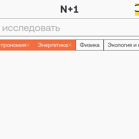
строномия
Энергетика
Физика
Экология и