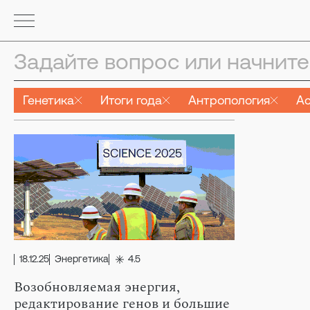
Генетика
Итоги года
Антропология
А
18.12.25
Энергетика
4.5
Возобновляемая энергия,
редактирование генов и большие