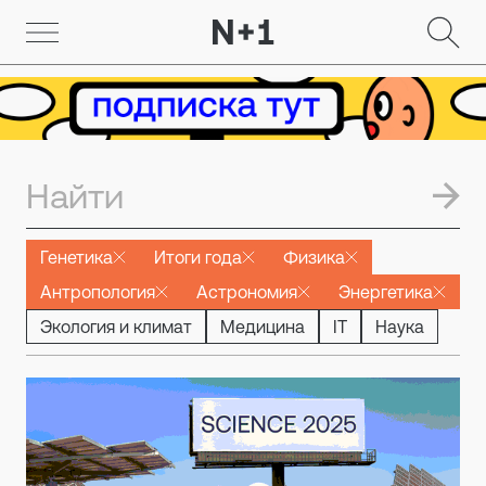
Генетика
Итоги года
Физика
Антропология
Астрономия
Энергетика
Экология и климат
Медицина
IT
Наука