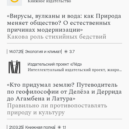
Книжное издательство
«Вирусы, вулканы и вода: как Природа
меняет общество? О естественных
причинах модернизации»
Какова роль стихийных бедствий
14.07.25
Экология и климат
3.7
Издательский проект «Лёд»
Интеллектуальный издательский проект, жанровый импринт издательства АСТ
«Кто придумал землю? Путеводитель
по геофилософии от Делёза и Деррида
до Агамбена и Латура»
Правильно ли противопоставлять
природу и культуру
21.03.25
Книжная полка
1.1