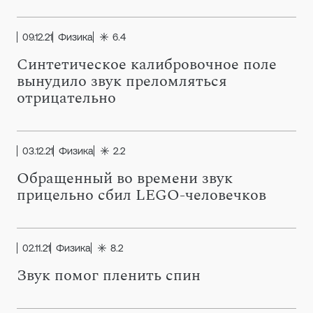
09.12.21
Физика
6.4
Синтетическое калибровочное поле
вынудило звук преломляться
отрицательно
03.12.21
Физика
2.2
Обращенный во времени звук
прицельно сбил LEGO-человечков
02.11.21
Физика
8.2
Звук помог пленить спин