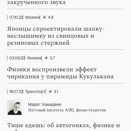
закрученного звука
07.10.22
Физика
4.8
Японцы спроектировали шапку-
неслышимку из свинцовых и
резиновых стержней
03.09.22
Физика
3.7
Физики воспроизвели эффект
чирикания у пирамиды Кукулькана
18.07.22
Транспорт
3.1
Марат Хамадеев
Научный писатель AIRI, физик-теоретик
Тише едешь: об автогонках, физике и