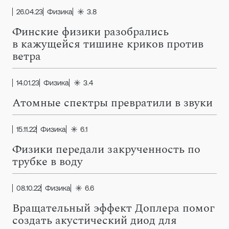
26.04.23
Физика
3.8
Финские физики разобрались
в кажущейся тишине криков против
ветра
14.01.23
Физика
3.4
Атомные спектры превратили в звуки
15.11.22
Физика
6.1
Физики передали закрученность по
трубке в воду
08.10.22
Физика
6.6
Вращательный эффект Доплера помог
создать акустический диод для