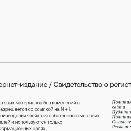
тернет-издание / Свидетельство о рег
Политик
стовых материалов без изменений в
сайта
зрешается со ссылкой на N + 1.
Публичн
оизведения являются собственностью своих
Политик
Согласие
елей и используются только
Реквизи
формационных целях.