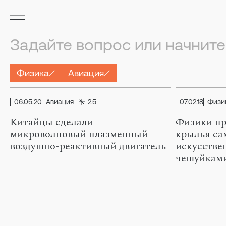
Физика
Авиация
06.05.20
Авиация
2.5
07.02.18
Физи
Китайцы сделали
Физики пр
микроволновый плазменный
крылья са
воздушно-реактивный двигатель
искусстве
чешуйкам