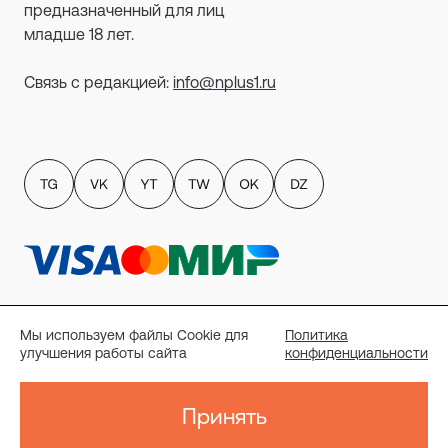
предназначенный для лиц
младше 18 лет.
Связь с редакцией:
info@nplus1.ru
Политика обработки персональных данных
пользователей сайта
Мы используем файлы Cookie для
Политика
Публичный договор-оферта
улучшения работы сайта
конфиденциальности
Политика конфиденциальности
Согласие на рассылку
Реквизиты
Принять