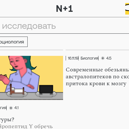
оциология
16.11.19
Биология
4.5
Современные обезьяны
австралопитеков по ск
притока крови к мозгу
гия
4.1
туры?
йропептид Y обречь