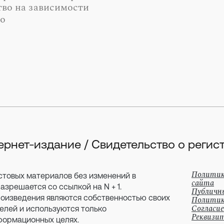
тво на зависимости
во
тернет-издание / Свидетельство о рег
Политик
стовых материалов без изменений в
сайта
зрешается со ссылкой на N + 1.
Публичн
оизведения являются собственностью своих
Политик
Согласие
елей и используются только
Реквизи
формационных целях.