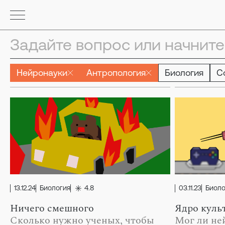
Нейронауки
Антропология
Биология
С
13.12.24
Биология
4.8
03.11.23
Биоло
Ничего смешного
Ядро куль
Сколько нужно ученых, чтобы
Мог ли не