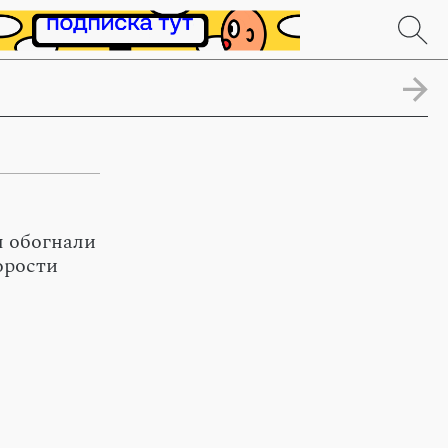
 обогнали
орости