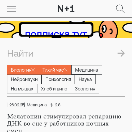
Биология
Тихий час
Медицина
Нейронауки
Психология
Наука
На мышах
Хлеб и вино
Зоология
26.02.25
Медицина
2.8
Мелатонин стимулировал репарацию
ДНК во сне у работников ночных
смен