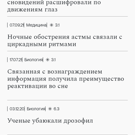
сновидений расшифровали по
движениям глаз
07.09.21
Медицина
3.1
Ночные обострения астмы связали с
циркадными ритмами
17.07.21
Биология
3.1
Связанная с вознаграждением
информация получила преимущество
реактивации во сне
03.12.20
Биология
6.3
Ученые убаюкали дрозофил