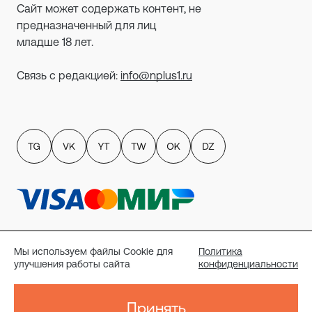
Сайт может содержать контент, не
предназначенный для лиц
младше 18 лет.
Связь с редакцией:
info@nplus1.ru
Политика обработки персональных данных
пользователей сайта
Мы используем файлы Cookie для
Политика
Публичный договор-оферта
улучшения работы сайта
конфиденциальности
Политика конфиденциальности
Согласие на рассылку
Реквизиты
Принять