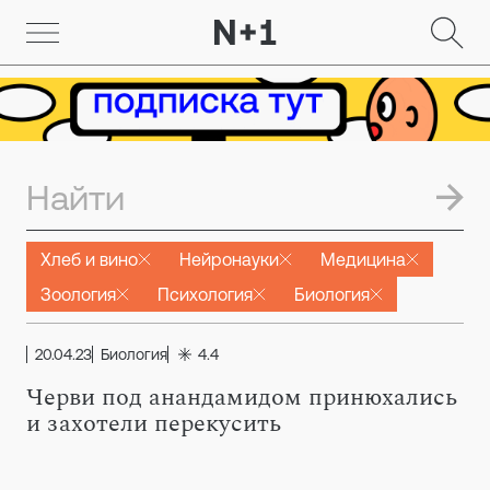
Хлеб и вино
Нейронауки
Медицина
Зоология
Психология
Биология
20.04.23
Биология
4.4
Черви под анандамидом принюхались
и захотели перекусить