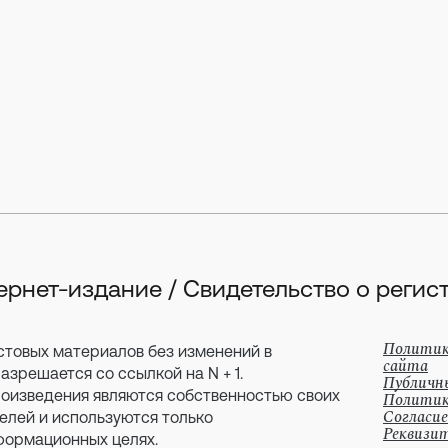
тернет-издание / Свидетельство о рег
Политик
стовых материалов без изменений в
сайта
зрешается со ссылкой на N + 1.
Публичн
оизведения являются собственностью своих
Политик
Согласие
елей и используются только
Реквизи
формационных целях.