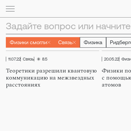
Физики смогли
Связь
Физика
Ридберг
11.07.22
Связь
8.5
20.05.22
Физ
Теоретики разрешили квантовую
Физики по
коммуникацию на межзвездных
с помощью
расстояниях
атомов