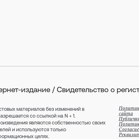
тернет-издание / Свидетельство о рег
Политик
стовых материалов без изменений в
сайта
зрешается со ссылкой на N + 1.
Публичн
оизведения являются собственностью своих
Политик
Согласие
елей и используются только
Реквизи
формационных целях.