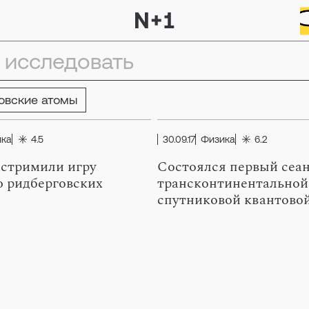
овские атомы
ика
4.5
30.09.17
Физика
6.2
стримили игру
Состоялся первый сеа
 ридберговских
трансконтинентальной
спутниковой квантовой