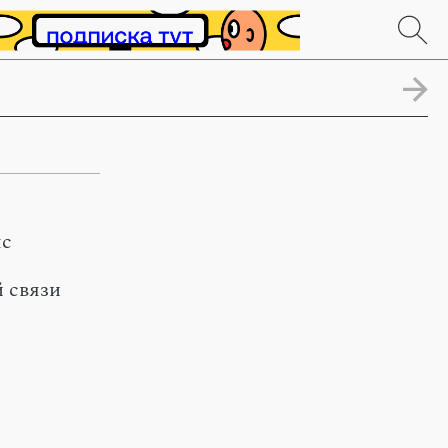
нс
 связи