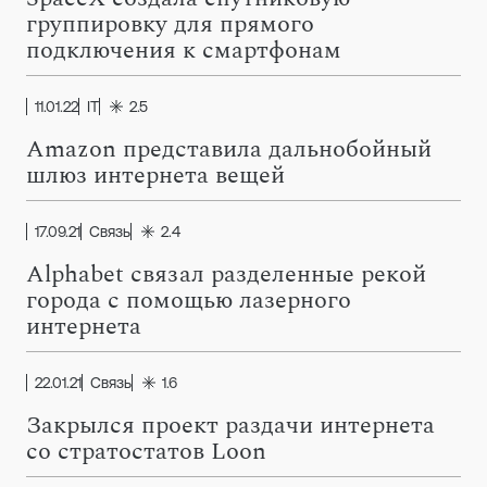
группировку для прямого
подключения к смартфонам
11.01.22
IT
2.5
Amazon представила дальнобойный
шлюз интернета вещей
17.09.21
Связь
2.4
Alphabet связал разделенные рекой
города с помощью лазерного
интернета
22.01.21
Связь
1.6
Закрылся проект раздачи интернета
со стратостатов Loon