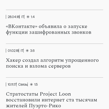
28.04.18
IT
1.4
«ВКонтакте» объявила о запуске
функции зашифрованных звонков
01.02.18
IT
3.6
Хакер создал алгоритм упрощенного
поиска и взлома серверов
10.11.17
Связь
1.5
Стратостаты Project Loon
восстановили интернет ста тысячам
жителей Пуэрто-Рико