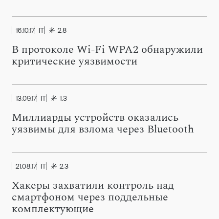
16.10.17
IT
2.8
В протоколе Wi-Fi WPA2 обнаружили
критические уязвимости
13.09.17
IT
1.3
Миллиарды устройств оказались
уязвимы для взлома через Bluetooth
21.08.17
IT
2.3
Хакеры захватили контроль над
смартфоном через поддельные
комплектующие