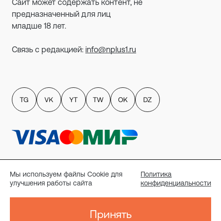
Сайт может содержать контент, не
предназначенный для лиц
младше 18 лет.
Связь с редакцией:
info@nplus1.ru
Политика обработки персональных данных
пользователей сайта
Мы используем файлы Cookie для
Политика
Публичный договор-оферта
улучшения работы сайта
конфиденциальности
Политика конфиденциальности
Согласие на рассылку
Реквизиты
Принять