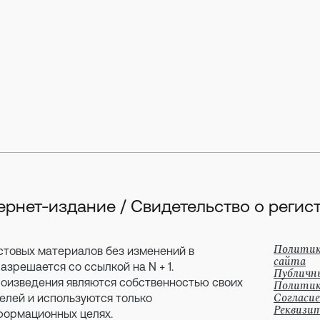
тернет-издание / Свидетельство о рег
Политик
стовых материалов без изменений в
сайта
зрешается со ссылкой на N + 1.
Публичн
оизведения являются собственностью своих
Политик
Согласие
елей и используются только
Реквизи
формационных целях.