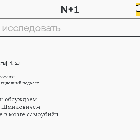
сты
2.7
podcast
акционный подкаст
t: обсуждаем
м Шмиловичем
е в мозге самоубийц