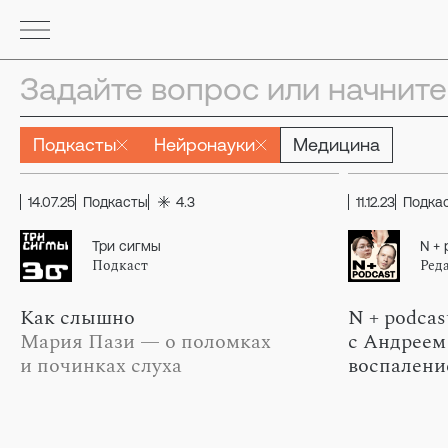
Подкасты
Нейронауки
Медицина
14.07.25
Подкасты
4.3
11.12.23
Подка
Три сигмы
N + 
Подкаст
Ред
Как слышно
N + podcas
Мария Пази — о поломках
с Андрее
и починках слуха
воспалени