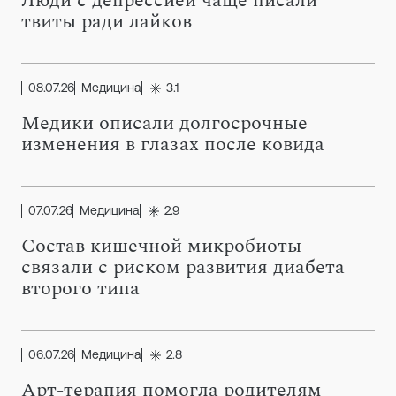
Люди с депрессией чаще писали
твиты ради лайков
08.07.26
Медицина
3.1
Медики описали долгосрочные
изменения в глазах после ковида
07.07.26
Медицина
2.9
Состав кишечной микробиоты
связали с риском развития диабета
второго типа
06.07.26
Медицина
2.8
Арт-терапия помогла родителям