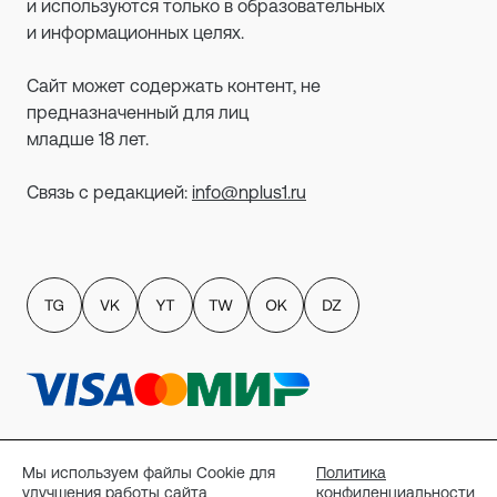
и используются только в образовательных
и информационных целях.
Сайт может содержать контент, не
предназначенный для лиц
младше 18 лет.
Связь с редакцией:
info@nplus1.ru
Политика обработки персональных данных
пользователей сайта
Мы используем файлы Cookie для
Политика
Публичный договор-оферта
улучшения работы сайта
конфиденциальности