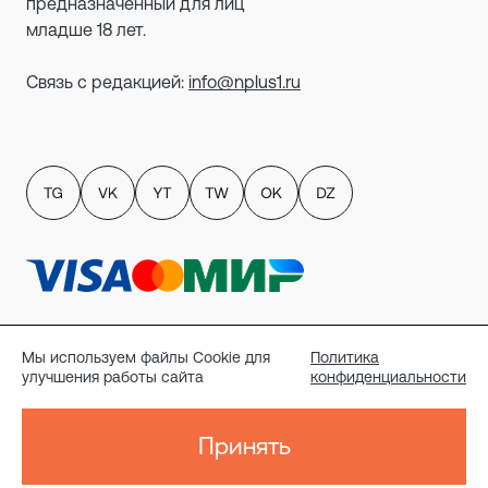
предназначенный для лиц
младше 18 лет.
Связь с редакцией:
info@nplus1.ru
Политика обработки персональных данных
пользователей сайта
Мы используем файлы Cookie для
Политика
Публичный договор-оферта
улучшения работы сайта
конфиденциальности
Политика конфиденциальности
Согласие на рассылку
Реквизиты
Принять