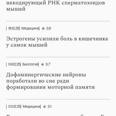
некодирующей РНК сперматозоидов
мышей
18.12.25
Медицина
3.6
Эстрогены усилили боль в кишечнике
у самок мышей
09.12.25
Биология
3.7
Дофаминергические нейроны
поработали во сне ради
формирования моторной памяти
03.12.25
Медицина
3.1