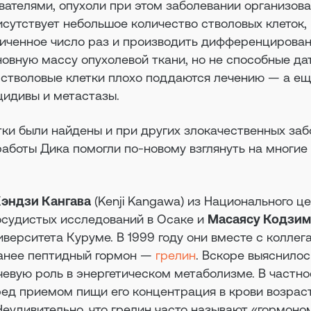
ателями, опухоли при этом заболевании организов
исутствует небольшое количество стволовых клеток,
ниченное число раз и производить дифференцирова
овную массу опухолевой ткани, но не способные да
е стволовые клетки плохо поддаются лечению — а е
цидивы и метастазы.
ки были найдены и при других злокачественных заб
, работы Дика помогли по-новому взглянуть на многие
эндзи Кангава
(Kenji Kangawa) из Национального ц
осудистых исследований в Осаке и
Масаясу Кодзим
ниверситета Куруме. В 1999 году они вместе с коллег
анее пептидный гормон —
грелин
. Вскоре выяснилось
евую роль в энергетическом метаболизме. В частно
ред приемом пищи его концентрация в крови возраст
еудивительно, что грелин часто называют «гормоном