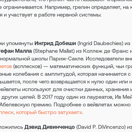
е ограничивается. Например, грелин определяет, на 
я и участвует в работе нервной системы.
ыми упомянуты
Ингрид Добеши
(Ingrid Daubechies) из
тефан Малла
(Stephane Mallat) из Коллеж де Франс 
й нормальной школы Париж-Сакле. Исследователи вн
летов
(всплесков) — математических функций, чьи г
зные колебания с амплитудой, которая начинается с 
ьшается, после чего возвращается к нулю один или 
 Вейвлеты используют для очистки данных, хранения 
других целей. В 2017 году один из лауреатов, Ив Ме
е Абелевскую премию. Подробнее о вейвлетах можно
плеск, который быстро затухает»
.
оложились
Дэвид Дивинченцо
(David P. DiVincenzo) и