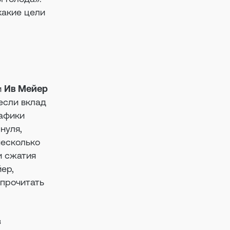
какие цели
и
Ив Мейер
если вклад
рафики
нуля,
несколько
и сжатия
йер,
 прочитать
з