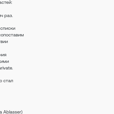
астей:
ч раз.
 списки
 сопоставим
твии
ния
кими
rivate.
о стал
a Ablasser)