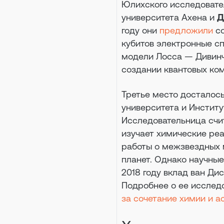
Юлихского исследовате
университета Ахена и
Д
году они
предложили
со
кубитов электронные сп
модели Лосса — Дивинче
создании квантовых ко
Третье место досталос
университета и Инстит
Исследовательница счи
изучает химические реа
работы о межзвездных 
планет. Однако научные
2018 году вклад ван Ди
Подробнее о ее исслед
за сочетание химии и 