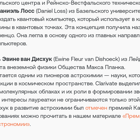
льского центра и Рейнско-Вестфальского техническ
аниэль Лосс
(Daniel Loss) из Базельского университе
здать квантовый компьютер, который использует в к
ины в квантовых точках. Эта концепция получила на
нцо. Она легла в основу одного из главных направл
мпьютеров.
ь
Эвине ван Дисхук
(Ewine Fleur van Dishoeck) из Ле
ута внеземной физики Общества Макса Планка.
тается одним из пионеров астрохимии — науки, кот
кции в космическом пространстве. Clarivate выдели
молекулярных облаках и их роли в формировании зв
 интересы лауреатки не ограничиваются только этой
схук в развитие астрохимии был
отмечен
премией Ка
ованиях можно прочитать в нашем материале
«Прем
астрономии»
.