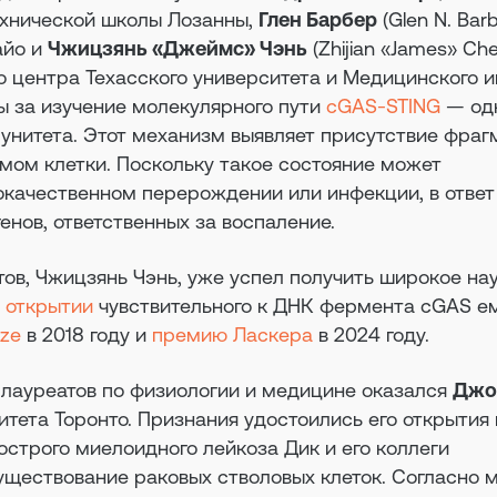
хнической школы Лозанны,
Глен Барбер
(Glen N. Barb
айо и
Чжицзянь «Джеймс» Чэнь
(Zhijian «James» Ch
о центра Техасского университета и Медицинского и
ы за изучение молекулярного пути
cGAS-STING
— од
унитета. Этот механизм выявляет присутствие фраг
ом клетки. Поскольку такое состояние может
окачественном перерождении или инфекции, в ответ
енов, ответственных за воспаление.
ов, Чжицзянь Чэнь, уже успел получить широкое на
в
открытии
чувствительного к ДНК фермента cGAS е
ize
в 2018 году и
премию Ласкера
в 2024 году.
 лауреатов по физиологии и медицине оказался
Джо
рситета Торонто. Признания удостоились его открытия
острого миелоидного лейкоза Дик и его коллеги
ществование раковых стволовых клеток. Согласно 