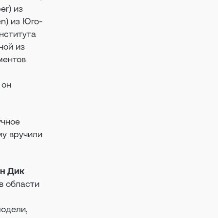
er) из
en) из Юго-
нститута
ной из
ментов
 он
учное
му вручили
н Дик
 в области
модели,