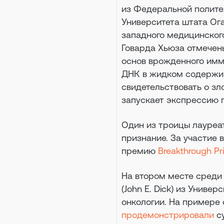
из Федеральной полите
Университета штата Ог
западного медицинског
Говарда Хьюза отмечен
основ врожденного имм
ДНК в жидком содержим
свидетельствовать о зл
запускает экспрессию г
Один из троицы лауреат
признание. За участие 
премию
Breakthrough Pr
На втором месте среди
(John E. Dick) из Униве
онкологии. На примере 
продемонстрировали
су