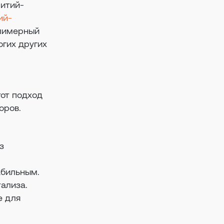
итий-
ий-
олимерный
огих других
тот подход
оров.
з
абильным.
ализа.
е для