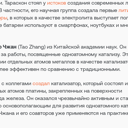
. Тараскон стоял у
истоков
создания современных л
В частности, его научная группа создала первые
лит
оры
, в которых в качестве электролита выступает п
е батареи используют в смартфонах, ноутбуках и мн
о Чжан
(Tao Zhang) из Китайской академии наук. Он
 за работы, посвященные одноатомному катализу. Э
ии отдельных атомов металлов в качестве катализат
более эффективен по сравнению с традиционными.
е с коллегами
создал
катализатор, который состоял и
ых атомов платины, закрепленных на поверхности
да железа. Он оказался чрезвычайно активным и ст
о основополагающим для развития одноатомного кат
 Чжана и его соавторов уже применяются на практик