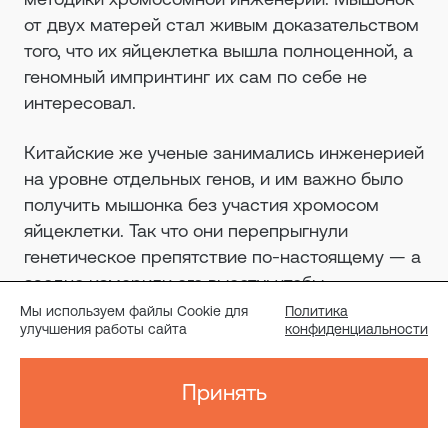
от двух матерей стал живым доказательством
того, что их яйцеклетка вышла полноценной, а
геномный импринтинг их сам по себе не
интересовал.
Китайские же ученые занимались инженерией
на уровне отдельных генов, и им важно было
получить мышонка без участия хромосом
яйцеклетки. Так что они перепрыгнули
генетическое препятствие по-настоящему — а
заодно измерили его высоту: чтобы
компенсировать отсутствие матери на
Мы используем файлы Cookie для
Политика
улучшения работы сайта
конфиденциальности
генетическом уровне, нужно двадцать правок
и никак не меньше.
Принять
А меньше двадцати — точно никак?
↓