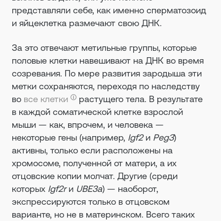
представляли себе, как именно сперматозоид
и яйцеклетка размечают свою ДНК.
За это отвечают метильные группы, которые
половые клетки навешивают на ДНК во время
созревания. По мере развития зародыша эти
метки сохраняются, переходя по наследству
во
все клетки
растущего тела. В результате
в каждой соматической клетке взрослой
мыши — как, впрочем, и человека —
некоторые гены (например,
Igf2
и
Peg3
)
активны, только если расположены на
хромосоме, полученной от матери, а их
отцовские копии молчат. Другие (среди
которых
Igf2r
и
UBE3a
) — наоборот,
экспрессируются только в отцовском
варианте, но не в материнском. Всего таких