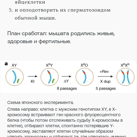
яйцеклетки
и оплодотворить их сперматозоидом
обычной мыши.
План сработал: мышата родились живые,
здоровые и фертильные.
Схема японского эксперимента.
Слева направо: клетка с мужским генотипом XY, в Х-
хромосому встраивают ген красного флуоресцентного
белка (чтобы потом отслеживать судьбу Х-хромосомы в
клетке), отбирают клетки, спонтанно потерявшие Y-
хромосому, заставляют клетки случайным образом
удвоить хромосомы и отбирают те, где удвоилась именно