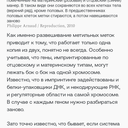
помеченные на материнский (розовый) и отцовский (синий)
манер. В таком виде они сохраняются во всех клетках тела
(верхний ряд), кроме половых. В предшественниках
половых клеток метки стираются, а потом навешиваются
заново
Philippe Arnaud / Reproduction, 2010
Как именно развешивание метильных меток
приводит к тому, что работает только одна
копия из двух, понятно не всегда. Особенно
учитывая, что гены, импринтированные по
отцовскому и материнскому типам, могут
лежать бок о бок на одной хромосоме.
Известно, что в импринтинге задействованы и
белки-упаковщики ДНК, и некодирующие РНК,
и регуляторные области на самой хромосоме.
В случае с каждым геном нужно разбираться
заново.
Зато точно известно, что бывает, если система