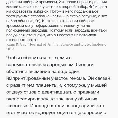
двойным набором хромосом, 2n), после первого деления
клетки сливают (получается четверной набор, 4n) и дают
им образовать эмбрион. Потом в него подсаживают
тестируемые стволовые клетки (на схеме голубые; у них
набор обычный, 2n). Клетки с четверным набором
хромосом могут сформировать плаценту, но не
полноценный зародыш. Поэтому если зародыш все-таки
получился, это значит, что он состоит из потомков
стволовых клеток
Kang & Gao / Journal of Animal Science and Biotechnology,
2012
Чтобы избавиться от схемы с
вспомогательным зародышем, биологи
обратили внимание на еще один
импринтированный участок генома. Он связан
с развитием плаценты и, к тому же, у мышей
от двух отцов с девятнадцатью правками
экспрессировался не так, как у обычных
животных. Исследователи заподозрили, что
этот участок кодирует один ген (экспрессию