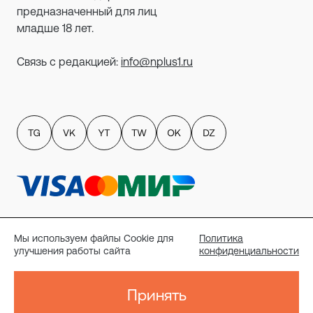
предназначенный для лиц
младше 18 лет.
Связь с редакцией:
info@nplus1.ru
Политика обработки персональных данных
пользователей сайта
Мы используем файлы Cookie для
Политика
Публичный договор-оферта
улучшения работы сайта
конфиденциальности
Политика конфиденциальности
Согласие на рассылку
Реквизиты
Принять