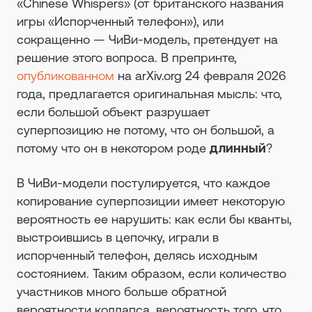
«Chinese Whispers» (от британского названия
игры «Испорченный телефон»), или
сокращенно — ЧиВи-модель, претендует на
решение этого вопроса. В препринте,
опубликованном
на arXiv.org 24 февраля 2026
года, предлагается оригинальная мысль: что,
если большой объект разрушает
суперпозицию не потому, что он большой, а
потому что он в некотором роде
длинный
?
В ЧиВи-модели постулируется, что каждое
копирование суперпозиции имеет некоторую
вероятность ее нарушить: как если бы кванты,
выстроившись в цепочку, играли в
испорченный телефон, делясь исходным
состоянием. Таким образом, если количество
участников много больше обратной
вероятности коллапса, вероятность того, что