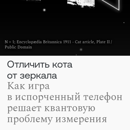
N + 1
;
Encyclopædia Britannica 1911 - Cat article, Plate II /
Public Domain
Отличить кота
от зеркала
Как игра
в испорченный телефон
решает квантовую
проблему измерения