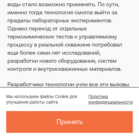
воды стало возможно применять. По сути,
именно тогда технология смогла выйти за
пределы лабораторных экспериментов.
Однако переход от отдельных
термохимических тестов к управляемому
процессу в реальной скважине потребовал
еще более семи лет исследований,
разработки нового оборудования, систем
контроля и внутрискважинных материалов.
Разработчики технологии учли все эти вызовы.
В результате появилась отечественная
Мы используем файлы Cookie для
Политика
запатентованная система термохимического
улучшения работы сайта
конфиденциальности
воздействия, рассчитанная на работу с
разными типами трудноизвлекаемых запасов
Принять
— от керогенсодержащих пород до тяжелой
высоковязкой нефти. Это одна из немногих