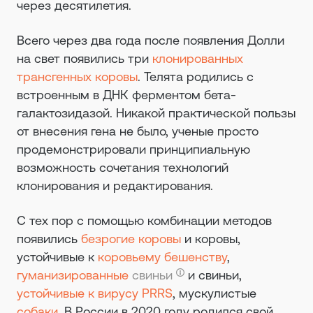
через десятилетия.
Всего через два года после появления Долли
на свет появились три
клонированных
трансгенных коровы
. Телята родились с
встроенным в ДНК ферментом бета-
галактозидазой. Никакой практической пользы
от внесения гена не было, ученые просто
продемонстрировали принципиальную
возможность сочетания технологий
клонирования и редактирования.
С тех пор с помощью комбинации методов
появились
безрогие коровы
и коровы,
устойчивые к
коровьему бешенству
,
гуманизированные
свиньи
и свиньи,
устойчивые к вирусу PRRS
, мускулистые
собаки
. В России в 2020 году родился свой