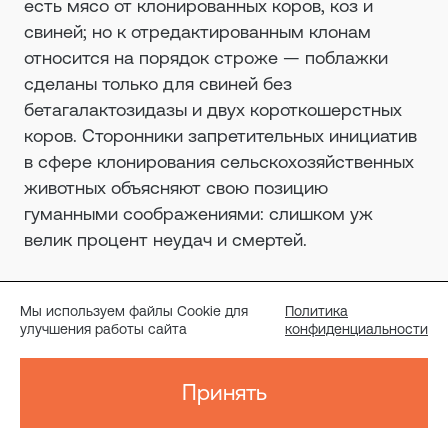
есть мясо от клонированных коров, коз и
свиней; но к отредактированным клонам
относится на порядок строже — поблажки
сделаны только для свиней без
бетагалактозидазы и двух короткошерстных
коров. Сторонники запретительных инициатив
в сфере клонирования сельскохозяйственных
животных объясняют свою позицию
гуманными соображениями: слишком уж
велик процент неудач и смертей.
Западные регуляторы допускают
Мы используем файлы Cookie для
Политика
клонирование животных в трех случаях: если
улучшения работы сайта
конфиденциальности
оно проводится в исследовательских целях,
если направлено на сохранение исчезающего
Принять
вида и если животное — компаньон, вроде
любимой собаки. Последней опцией
воспользовался
аргентинский политик Хавьер