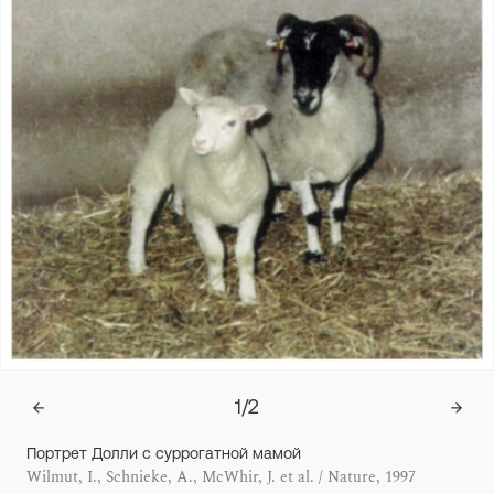
1
/
2
Портрет Долли с суррогатной мамой
Wilmut, I., Schnieke, A., McWhir, J. et al. / Nature, 1997