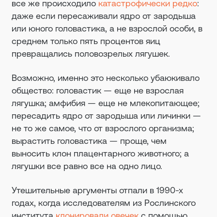
все же происходило
катастрофически редко
:
даже если пересаживали ядро от зародыша
или юного головастика, а не взрослой особи, в
среднем только пять процентов яиц
превращались половозрелых лягушек.
Возможно, именно это несколько убаюкивало
общество: головастик — еще не взрослая
лягушка; амфибия — еще не млекопитающее;
пересадить ядро от зародыша или личинки —
не то же самое, что от взрослого организма;
вырастить головастика — проще, чем
выносить клон плацентарного животного; а
лягушки все равно все на одно лицо.
Утешительные аргументы отпали в 1990-х
годах, когда исследователям из Рослинского
института
клонировали овечек
с помощью