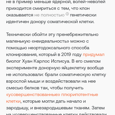
не в пример меньше ядерной, волей-неволей
приходится смириться с тем, что клон
оказывается
не полностью
генетически
идентичен донору соматической клетки.
Технически обойти эту пренебрежительно
маленькую «неидеальность» можно с
помощью неортодоксального способа
клонирования, который в 2019 году
придумал
биолог Хуан Карлос Исписуа. В его смелом
эксперименте донорную яйцеклетку вообще
не использовали: брали соматическую клетку
взрослой мыши и воздействовали на нее
смесью белков так, чтобы получить
«усовершенствованные» плюрипотентные
клетки
, которые могли дать начало и
зародышу, и внезародышевым тканям. Затем
на усовершенствованные клетки действовали