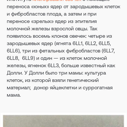
переноса «юных» ядер от зародышевых клеток
и фибробластов плода, а затем и при
переносе «зрелых» ядер из эпителия
молочной железы взрослой овцы. Так
появилось восемь клонов овечек: четыре из
зародышевых ядер (ягнята 6LL1, 6LL2, 6LL5,
6LL6), три из фетальных фибробластов (6LL7,
6LL8, 6LL9) и один — из клеток молочной
железы, ягненок 6LL3, больше известный как
Долли. У Долли было три мамы: культура
клеток, из которой взяли генетический
материал; донор яйцеклетки и суррогатная
мама.