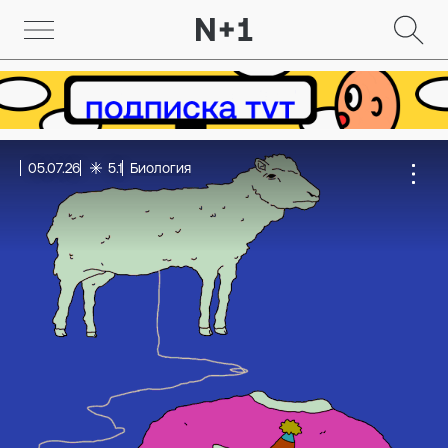
05.07.26
5.1
Биология