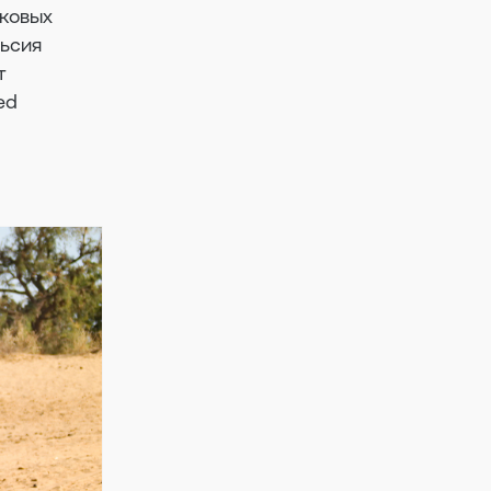
иковых
льсия
т
ed