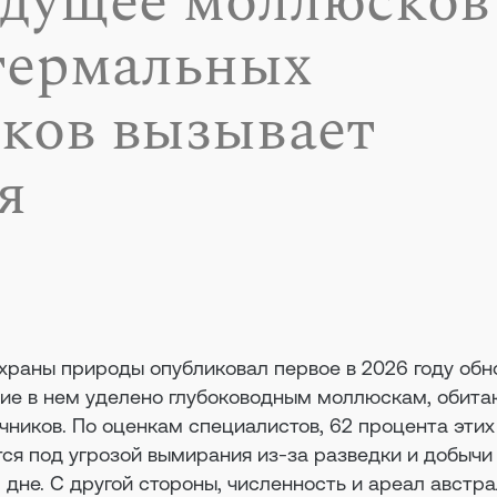
удущее моллюсков
термальных
ков вызывает
я
раны природы опубликовал первое в 2026 году обн
ние в нем уделено глубоководным моллюскам, обит
чников. По оценкам специалистов, 62 процента эти
ся под угрозой вымирания из-за разведки и добычи
дне. С другой стороны, численность и ареал австр