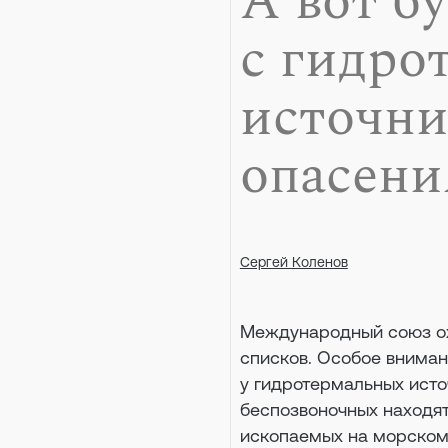
А вот б
с гидро
источни
опасени
Сергей Коленов
Международный союз ох
списков. Особое внима
у гидротермальных исто
беспозвоночных находят
ископаемых на морском 