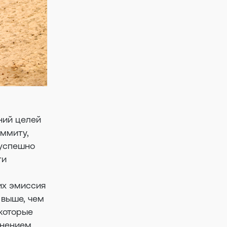
ний целей
аммиту,
 успешно
ти
их эмиссия
 выше, чем
 которые
знением