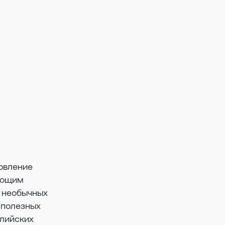
овление
ающим
х необычных
 полезных
алийских