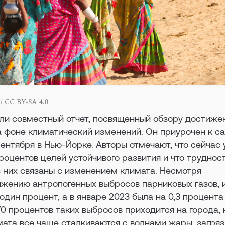
/ CC BY-SA 4.0
или совместный отчет, посвященный обзору достиже
а фоне климатический изменений. Он приурочен к с
сентября в Нью-Йорке. Авторы отмечают, что сейчас
процентов целей устойчивого развития и что труднос
з них связаны с изменением климата. Несмотря
ижению антропогенных выбросов парниковых газов, 
 один процент, а в январе 2023 была на 0,3 процента
70 процентов таких выбросов приходится на города,
мата все чаще сталкиваются с волнами жары, загря