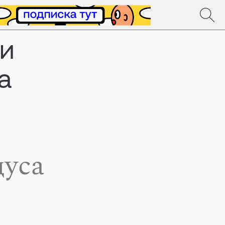
ли
а
дуса