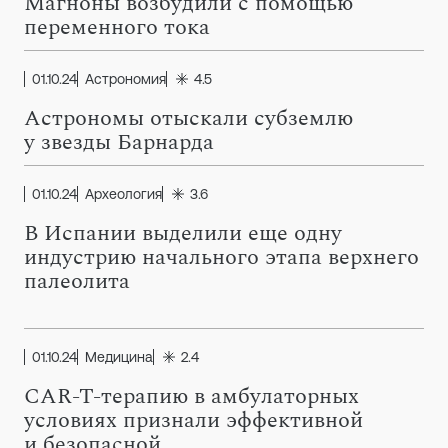
Магноны возбудили с помощью
переменного тока
01.10.24
Астрономия
4.5
Астрономы отыскали субземлю
у звезды Барнарда
01.10.24
Археология
3.6
В Испании выделили еще одну
индустрию начального этапа верхнего
палеолита
01.10.24
Медицина
2.4
CAR-T-терапию в амбулаторных
условиях признали эффективной
и безопасной