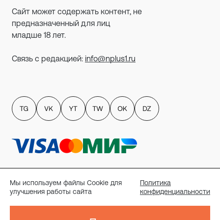
Сайт может содержать контент, не
предназначенный для лиц
младше 18 лет.
Связь с редакцией:
info@nplus1.ru
Политика обработки персональных данных
пользователей сайта
Мы используем файлы Cookie для
Политика
Публичный договор-оферта
улучшения работы сайта
конфиденциальности
Политика конфиденциальности
Согласие на рассылку
Реквизиты