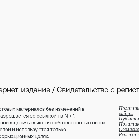
тернет-издание / Свидетельство о рег
Политик
стовых материалов без изменений в
сайта
зрешается со ссылкой на N + 1.
Публичн
оизведения являются собственностью своих
Политик
Согласие
елей и используются только
Реквизи
формационных целях.