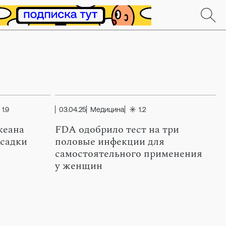
1.9
03.04.25
Медицина
1.2
кеана
FDA одобрило тест на три
осадки
половые инфекции для
самостоятельного применения
у женщин