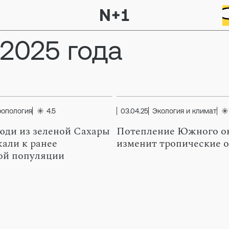
.2025 года
ропология
4.5
03.04.25
Экология и климат
юди из зеленой Сахары
Потепление Южного о
али к ранее
изменит тропические 
ой популяции