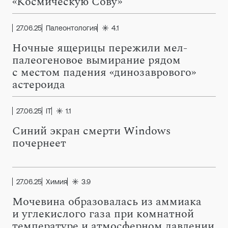
«Космическую Сову»
27.06.25
Палеонтология
4.1
Ночные ящерицы пережили мел-
палеогеновое вымирание рядом
с местом падения «динозаврового»
астероида
27.06.25
IT
1.1
Синий экран смерти Windows
почернеет
27.06.25
Химия
3.9
Мочевина образовалась из аммиака
и углекислого газа при комнатной
температуре и атмосферном давлении