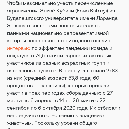
Чтобы максимально учесть перечисленные
ограничения, Эникё Кубини (Enikő Kubinyi) из
Будапештского университета имени Лоранда
Этвёша с коллегами воспользовалась
данными национально репрезентативной
когорты венгерского лонгитюдного онлайн-
интервью
по эффектам пандемии ковида и
локдауна с 74,5 тысячи взрослых активных
участников из разных возрастных групп и
населенных пунктов. В работу включили 2783
из них (средний возраст 53,8 года; 60
процентов — женщины), которые приняли
участи в трех периодах сбора данных: с 27
марта по 6 апреля, с 14 по 26 мая и с 22
сентября по 6 октября 2020 года. Их отбирали
непредвзято по отношению к владению
животным. Поскольку уровни общего