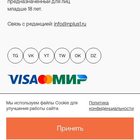
предназначенный для лиц
младше 18 лет.
Связь с редакцией:
info@nplus1.ru
Политика обработки персональных данных
пользователей сайта
Мы используем файлы Cookie для
Политика
Публичный договор-оферта
улучшения работы сайта
конфиденциальности
Политика конфиденциальности
Согласие на рассылку
Реквизиты
Принять