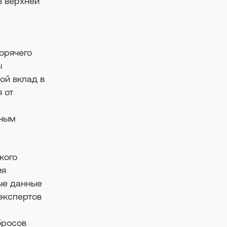
в верхней
орячего
ы
ой вклад в
 от
вным
кого
ия
ые данные
экспертов
бросов