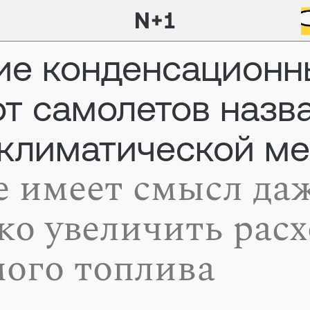
ие конденсационн
от самолетов назв
климатической м
е имеет смысл да
ко увеличить расх
ого топлива