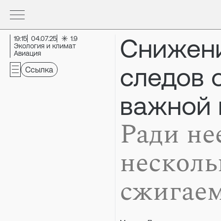
Снижен
19:15
04.07.25
1.9
Экология и климат
Авиация
следов 
Ссылка
важной 
Ради не
несколь
сжигаем