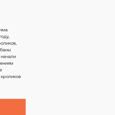
сима
году,
роликов,
абаны
 начали
дениям
е
 кроликов