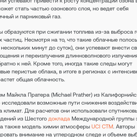
они успевают привести к росту концентрации озона 
может стать частью озонового слоя, но ведет себя
ичный и парниковый газ.
 образуются при сжигании топлива из-за выброса г
х частиц. Несмотря на то, что такие облачные полос
 нескольких минут до суток), они успевают внести св
лощения и переизлучения длинноволнового излучения
ратно к ней. Кроме того, иногда такие следы могут
вые перистые облака, в итоге в регионах с интенси
астет общая облачность.
м Майкла Пратера (Michael Prather) из Калифорнийс
е исследовали возможные пути снижения воздейств
а климат. Для расчетов они использовали спутников
юдений из Шестого
доклада
Международной группы 
 а также модель химии атмосферы
UCI CTM
. Авторы
ровать внимание на углеродном следе и объеме вы