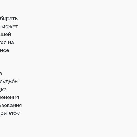
ыбирать
а может
ьшей
ся на
рное
в
 судьбы
дка
менения
ьзования
при этом