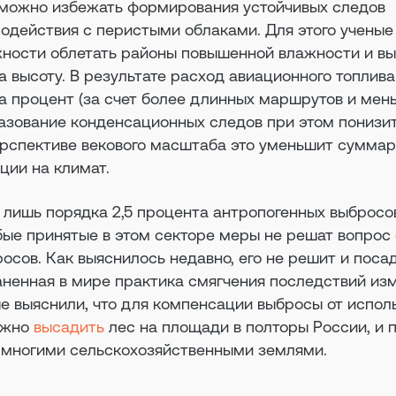
 можно избежать формирования устойчивых следов
одействия с перистыми облаками. Для этого ученые
ности облетать районы повышенной влажности и в
 высоту. В результате расход авиационного топлив
а процент (за счет более длинных маршрутов и мен
разование конденсационных следов при этом понизит
перспективе векового масштаба это уменьшит сумма
ции на климат.
 лишь порядка 2,5 процента антропогенных выбросо
бые принятые в этом секторе меры не решат вопрос
осов. Как выяснилось недавно, его не решит и поса
ненная в мире практика смягчения последствий из
е выяснили, что для компенсации выбросы от испол
ужно
высадить
лес на площади в полторы России, и 
 многими сельскохозяйственными землями.