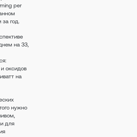
ming per
данном
 за год.
рспективе
днем на 33,
ся:
 и оксидов
ливатт на
еских
того нужно
ливом,
ии для
ия