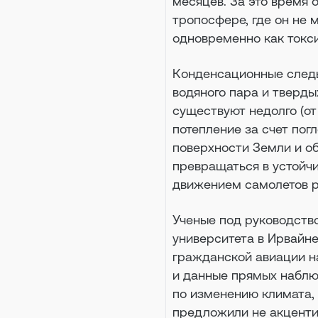
месяцев. За это время 
тропосфере, где он не 
одновременно как токс
Конденсационные следы
водяного пара и тверды
существуют недолго (от
потепление за счет пог
поверхности Земли и об
превращаться в устойчи
движением самолетов р
Ученые под руководство
университета в Ирвайн
гражданской авиации н
и данные прямых набл
по изменению климата,
предложили не акценти