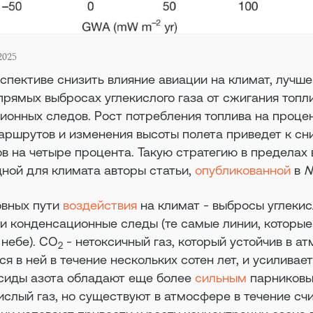
2025
спективе снизить влияние авиации на климат, лучше
прямых выбросах углекислого газа от сжигания топли
онных следов. Рост потребления топлива на процен
аршрутов и изменения высоты полета приведет к с
 на четыре процента. Такую стратегию в пределах 
дной для климата авторы статьи,
опубликованной
в
N
овных пути
воздействия
на климат - выбросы углекисл
 и конденсационные следы (те самые линии, которы
 небе). CO
- нетоксичный газ, который устойчив в а
2
я в ней в течение нескольких сотен лет, и усиливае
сиды азота обладают еще более
сильным
парников
ислый газ, но существуют в атмосфере в течение сч