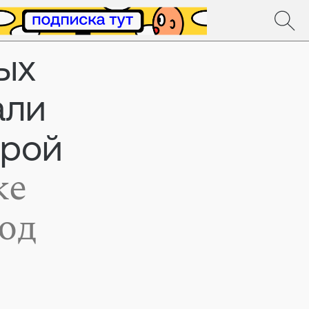
ых
али
ерой
же
од