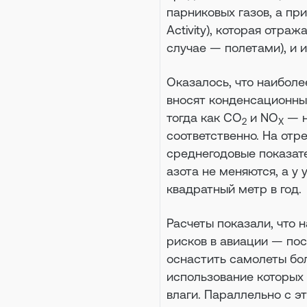
парниковых газов, а пр
Activity), которая отра
случае — полетами), и 
Оказалось, что наиболе
вносят конденсационные
тогда как CO
и NO
— н
2
X
соответственно. На отр
среднегодовые показат
азота не меняются, а у 
квадратный метр в год.
Расчеты показали, что
рисков в авиации — по
оснастить самолеты бо
использование которых
влаги. Параллельно с 