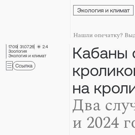
Экология и климат
Нашли опечатку? Выд
Кабаны 
17:09
31.07.26
2.4
Зоология
Экология и климат
кролико
Ссылка
на крол
Два слу
и 2024 г