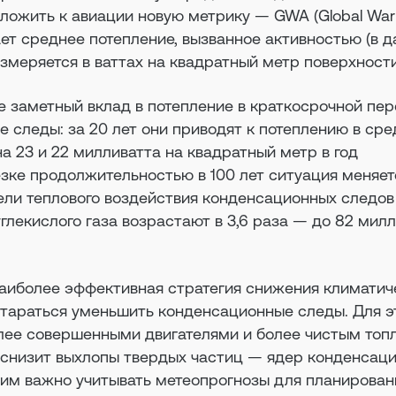
иложить к авиации новую метрику — GWA (Global War
жает среднее потепление, вызванное активностью (в 
измеряется в ваттах на квадратный метр поверхности
е заметный вклад в потепление в краткосрочной пе
 следы: за 20 лет они приводят к потеплению в сре
а 23 и 22 милливатта на квадратный метр в год
езке продолжительностью в 100 лет ситуация меняет
ели теплового воздействия конденсационных следов
углекислого газа возрастают в 3,6 раза — до 82 мил
 наиболее эффективная стратегия снижения климатич
стараться уменьшить конденсационные следы. Для э
лее совершенными двигателями и более чистым топ
 снизит выхлопы твердых частиц — ядер конденсац
этим важно учитывать метеопрогнозы для планирован