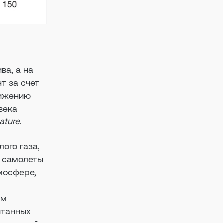
ва, а на
т за счет
нижению
века
ature
.
ого газа,
е самолеты
тмосфере,
т
ым
итанных