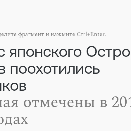
елите фрагмент и нажмите Ctrl+Enter.
с японского Остро
в поохотились
иков
чая отмечены в 20
одах