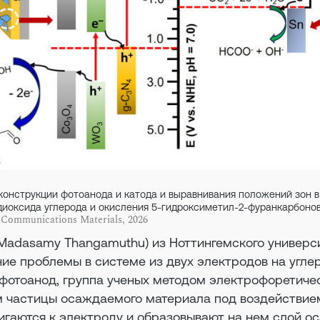
онструкции фотоанода и катода и выравнивания положений зон в
диоксида углерода и окисления 5-гидроксиметил-2-фуранкарбоно
 Communications Materials, 2026
Madasamy Thangamuthu) из Ноттингемского универс
ие проблемы в системе из двух электродов на угле
 фотоанод, группа ученых методом электрофоретиче
м частицы осаждаемого материала под воздействие
игаются к электроду и образовывают на нем слой ос