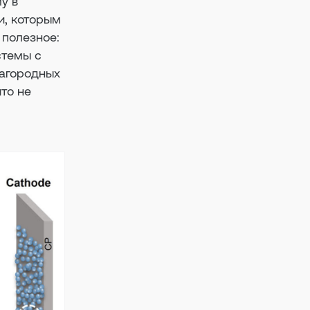
у в
и, которым
 полезное:
стемы с
лагородных
что не