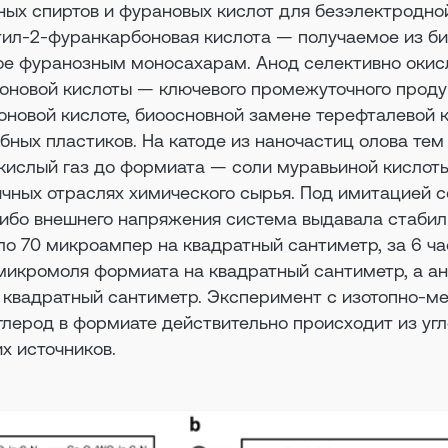
ных спиртов и фурановых кислот для безэлектродно
ил-2-фуранкарбоновая кислота — получаемое из б
ое фуранозным моносахарам. Анод селективно окис
новой кислоты — ключевого промежуточного проду
оновой кислоте, биоосновной замене терефталевой 
бных пластиков. На катоде из наночастиц олова те
екислый газ до формиата — соли муравьиной кислоты
ичных отраслях химического сырья. Под имитацией с
либо внешнего напряжения система выдавала стаби
ло 70 микроампер на квадратный сантиметр, за 6 ч
1 микромоля формиата на квадратный сантиметр, а ан
а квадратный сантиметр. Эксперимент с изотопно-м
глерод в формиате действительно происходит из уг
их источников.