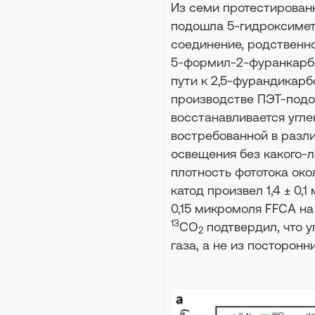
Из семи протестирован
подошла 5-гидроксимет
соединение, родственн
5-формил-2-фуранкарбо
пути к 2,5-фурандикарб
производстве ПЭТ-подо
восстанавливается угл
востребованной в разл
освещения без какого-
плотность фототока око
катод произвел 1,4 ± 0,
0,15 микромоля FFCA н
13
CO
подтвердил, что у
2
газа, а не из посторонн