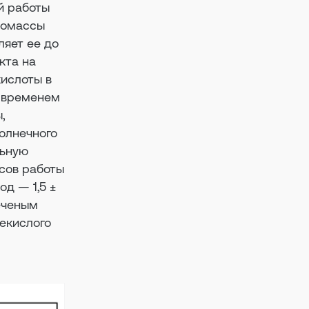
й работы
иомассы
ляет ее до
кта на
кислоты в
м временем
,
олнечного
льную
асов работы
од — 1,5 ±
еченым
лекислого