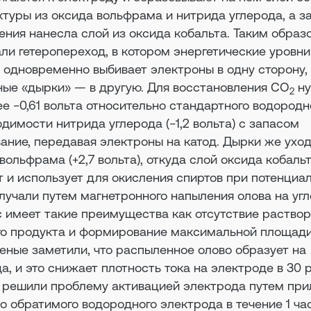
туры из оксида вольфрама и нитрида углерода, а з
ния нанесла слой из оксида кобальта. Таким образ
ли гетеропереход, в котором энергетические уровни
т одновременно выбивает электроны в одну сторону,
ые «дырки» — в другую. Для восстановления CO
ну
2
е −0,61 вольта относительно стандартного водородн
одимости нитрида углерода (−1,2 вольта) с запасом
ание, передавая электроны на катод. Дырки же уход
вольфрама (+2,7 вольта), откуда слой оксида кобаль
 и использует для окисления спиртов при потенциа
получали путем магнетронного напыления олова на у
 имеет такие преимущества как отсутствие раствор
го продукта и формирование максимальной площад
еные заметили, что распыленное олово образует на
а, и это снижает плотность тока на электроде в 30 р
 решили проблему активацией электрода путем пр
о обратимого водородного электрода в течение 1 час