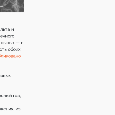
льта и
нечного
 сырье — в
сть обоих
бликовано
чевых
слый газ,
жения, из-