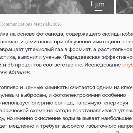
 Communications Materials, 2026
йка на основе фотоанода, содержащего оксиды коба
 наночастицами олова при облучении имитацией сол
вращает углекислый газ в формиат, а растительное
стика, выяснили ученые. Фарадеевская эффективно
3 и 95 процентов соответственно. Исследование
опу
ns Materials
.
топливо и ценные химикаты считается одним из клю
 нулевым выбросам, и фотоэлектрохимия особенно
о использует энергию солнца, напрямую генерируя
лассической схеме на катоде восстанавливают углеки
ду, но именно окисление воды вызывает наибольшие
дет медленно и требует высокого избыточного напря