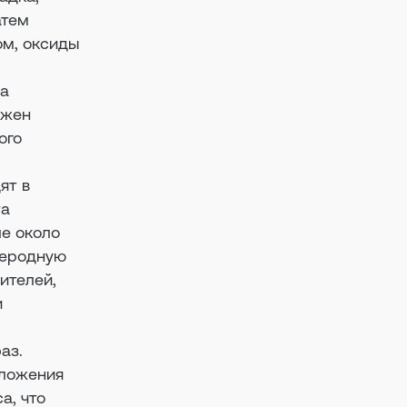
атем
ом, оксиды
 а
жен
ого
ят в
та
ле около
глеродную
ителей,
и
аз.
иложения
а, что