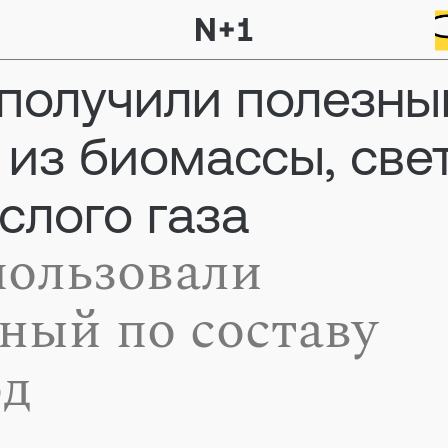
получили полезны
 из биомассы, све
слого газа
пользовали
ный по составу
од