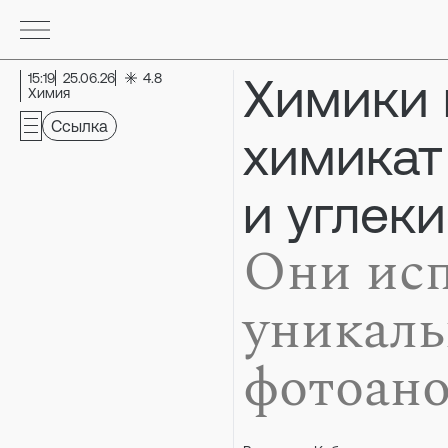
Химики 
15:19
25.06.26
4.8
Химия
Ссылка
химикат
и углеки
Они ис
уникаль
фотоан