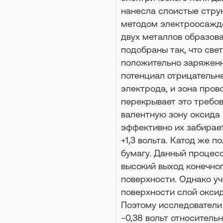
нанесла слоистые струк
методом электроосажде
двух металлов образова
подобраны так, что све
положительно заряженн
потенциал отрицательне
электрода, и зона пров
перекрывает это требов
валентную зону оксида 
эффективно их забирает
+1,3 вольта. Катод же 
бумагу. Данный процесс
высокий выход конечно
поверхности. Однако уч
поверхности слой оксид
Поэтому исследователи
−0,38 вольт относительн