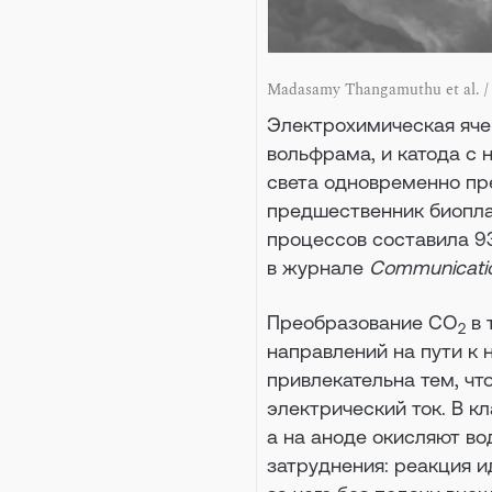
Madasamy Thangamuthu et al. /
Электрохимическая яче
вольфрама, и катода с
света одновременно пре
предшественник биопла
процессов составила 9
в журнале
Communicatio
Преобразование CO
в 
2
направлений на пути к
привлекательна тем, чт
электрический ток. В к
а на аноде окисляют во
затруднения: реакция и