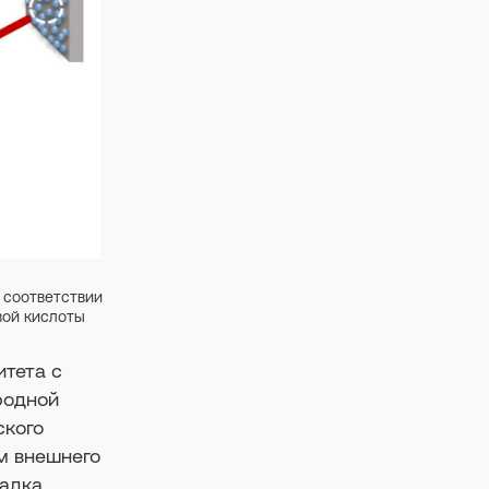
 соответствии
вой кислоты
итета с
родной
ского
м внешнего
адка,