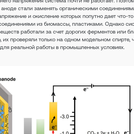
шнего напряжения система почти не работает. Поэтом
а аноде стали заменять органическими соединениям
апряжение и окисление которых попутно дает что-то
соединениями из биомассы, пластиками. Однако си
веществ работали за счет дорогих ферментов или б
о, их проверяли только на одном модельном спирте, 
 для реальной работы в промышленных условиях.