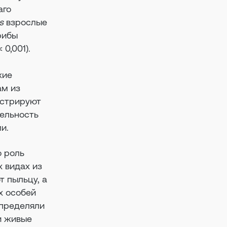
аго
s
взрослые
рибы
 0,001).
жие
ам из
онстрируют
тельность
и.
о роль
х видах из
т пыльцу, а
х особей
спределяли
и живые