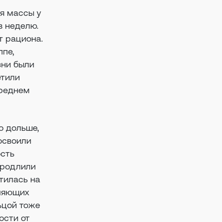
ря массы у
в неделю.
т рациона.
ппе,
зни были
етили
среднем
о дольше,
 освоили
ость
продлили
тилась на
дляющих
ьцой тоже
ости от