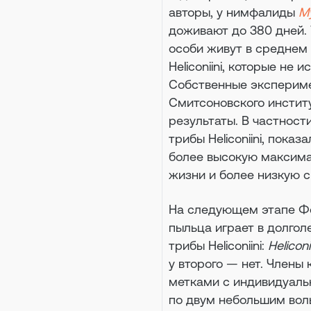
авторы, у нимфалиды
My
доживают до 380 дней.
особи живут в среднем 
Heliconiini, которые не 
Собственные экспериме
Смитсоновского инстит
результаты. В частност
трибы Heliconiini, пок
более высокую максимал
жизни и более низкую с
На следующем этапе Фо
пыльца играет в долгол
трибы Heliconiini:
Helicon
у второго — нет. Член
метками с индивидуаль
по двум небольшим вол