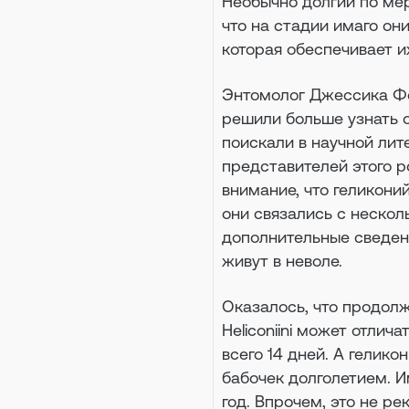
Необычно долгий по мер
что на стадии имаго он
которая обеспечивает 
Энтомолог Джессика Фол
решили больше узнать о
поискали в научной ли
представителей этого ро
внимание, что геликони
они связались с нескол
дополнительные сведени
живут в неволе.
Оказалось, что продол
Heliconiini может отлич
всего 14 дней. А гелико
бабочек долголетием. И
год. Впрочем, это не р