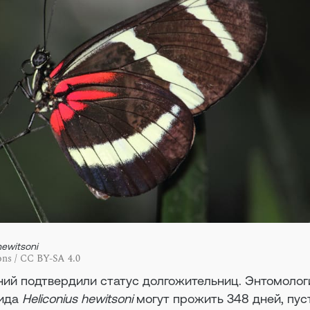
hewitsoni
s / CC BY-SA 4.0
ний подтвердили статус долгожительниц. Энтомолог
вида
Heliconius hewitsoni
могут прожить 348 дней, пуст