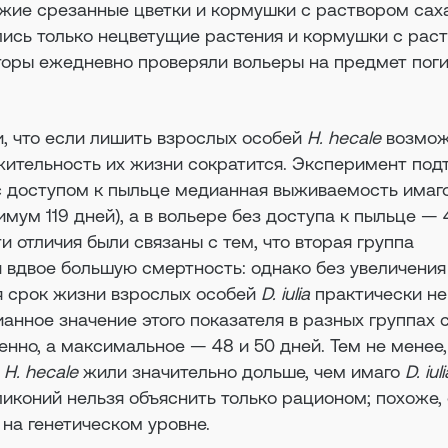
ежие срезанные цветки и кормушки с раствором сах
ились только нецветущие растения и кормушки с рас
вторы ежедневно проверяли вольеры на предмет пог
, что если лишить взрослых особей
H. hecale
возмож
лжительность их жизни сократится. Эксперимент под
е с доступом к пыльце медианная выживаемость имаг
имум 119 дней), а в вольере без доступа к пыльце — 
и отличия были связаны с тем, что вторая группа
 вдвое большую смертность: однако без увеличения
мя срок жизни взрослых особей
D. iulia
практически не
нное значение этого показателя в разных группах 
венно, а максимальное — 48 и 50 дней. Тем не менее
о
H. hecale
жили значительно дольше, чем имаго
D. iul
ликоний нельзя объяснить только рационом; похоже,
 на генетическом уровне.