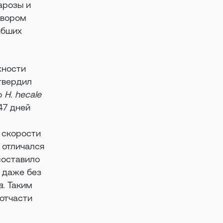
арозы и
твором
ибших
ности
твердил
о
H. hecale
47 дней
 скорости
 отличался
составило
, даже без
ia
. Таким
 отчасти