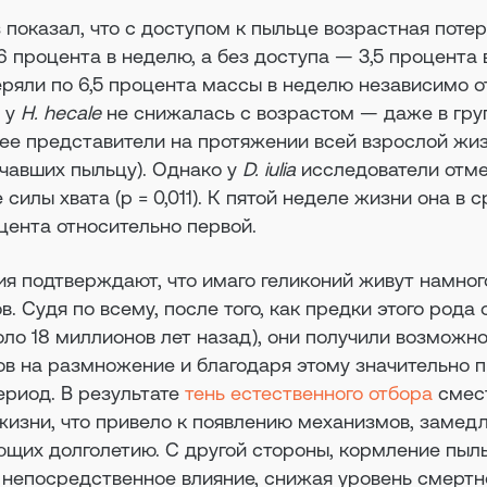
показал, что с доступом к пыльце возрастная поте
6 процента в неделю, а без доступа — 3,5 процента 
ряли по 6,5 процента массы в неделю независимо о
й у
H. hecale
не снижалась с возрастом — даже в гру
 ее представители на протяжении всей взрослой жи
учавших пыльцу). Однако у
D. iulia
исследователи отм
силы хвата (p = 0,011). К пятой неделе жизни она в 
цента относительно первой.
я подтверждают, что имаго геликоний живут намног
. Судя по всему, после того, как предки этого рода
ло 18 миллионов лет назад), они получили возможн
ов на размножение и благодаря этому значительно 
ериод. В результате
тень естественного отбора
смес
 жизни, что привело к появлению механизмов, заме
ющих долголетию. С другой стороны, кормление пыл
 непосредственное влияние, снижая уровень смертн