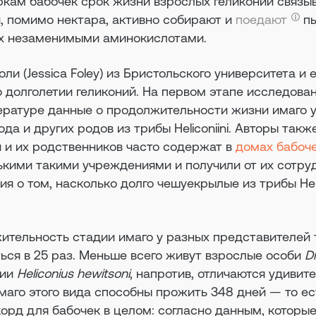
кам бабочек срок жизни взрослых геликоний связыв
и, помимо нектара, активно собирают и
поедают
пы
их незаменимыми аминокислотами.
и (Jessica Foley) из Бристольского университета и 
 долголетии геликоний. На первом этапе исследова
тературе данные о продолжительности жизни имаго 
да и других родов из трибы Heliconiini. Авторы так
й и их родственников часто содержат в
домах бабоч
ькими такими учреждениями и получили от их сотру
я о том, насколько долго чешуекрылые из трибы Heli
жительность стадии имаго у разных представителей
аться в 25 раз. Меньше всего живут взрослые особи
D
нии
Heliconius hewitsoni
, напротив, отличаются удивит
маго этого вида способны прожить 348 дней — то ес
екорд для бабочек в целом: согласно данным, которы