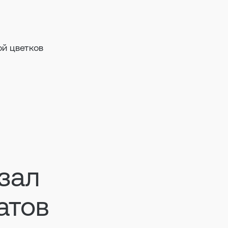
й цветков
зал
атов