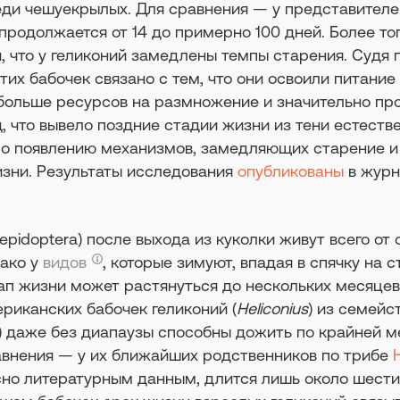
ди чешуекрылых. Для сравнения — у представителе
продолжается от 14 до примерно 100 дней. Более тог
 что у геликоний замедлены темпы старения. Судя п
тих бабочек связано с тем, что они освоили питание
 больше ресурсов на размножение и значительно пр
 что вывело поздние стадии жизни из тени естеств
ло появлению механизмов, замедляющих старение и
зни. Результаты исследования
опубликованы
в жур
epidoptera) после выхода из куколки живут всего от 
нако у
видов
, которые зимуют, впадая в спячку на 
тап жизни может растянуться до нескольких месяцев
риканских бабочек геликоний (
Heliconius
) из семейс
) даже без диапаузы способны дожить по крайней м
авнения — у их ближайших родственников по трибе
H
сно литературным данным, длится лишь около шести