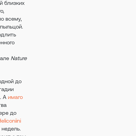
й близких
о,
о всему,
 пыльцой.
одлить
енного
нале
Nature
одной до
стадии
. А
имаго
тва
ере до
eliconiini
 недель.