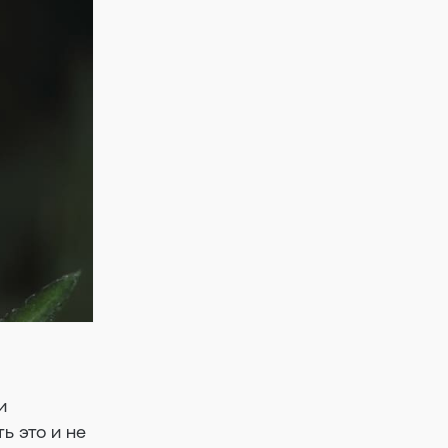
и
ь это и не