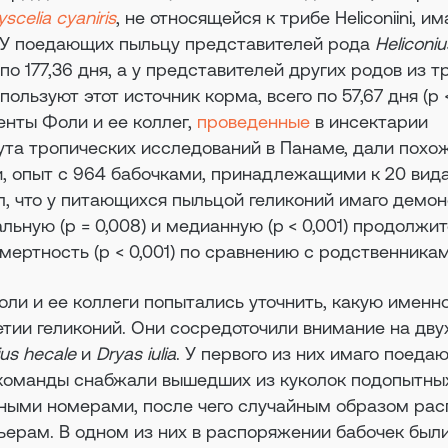
scelia cyaniris
, не относящейся к трибе Heliconiini, им
 У поедающих пыльцу представителей рода
Heliconiu
по 177,36 дня, а у представителей других родов из т
используют этот источник корма, всего по 57,67 дня (p <
нты Фоли и ее коллег,
проведенные
в инсектарии
ута тропических исследований в Панаме, дали похо
и, опыт с 964 бабочками, принадлежащими к 20 вид
азал, что у питающихся пыльцой геликоний имаго дем
ьную (p = 0,008) и медианную (p < 0,001) продолжи
мертность (p < 0,001) по сравнению с родственникам
ли и ее коллеги попытались уточнить, какую именн
етии геликоний. Они сосредоточили внимание на дву
ius hecale
и
Dryas iulia
. У первого из них имаго поедаю
ы команды снабжали вышедших из куколок подопытны
ными номерами, после чего случайным образом ра
ьерам. В одном из них в распоряжении бабочек был