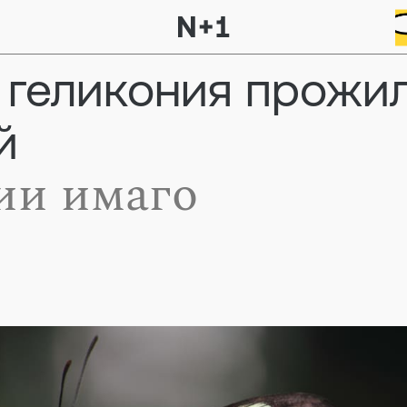
 геликония прожи
й
ии имаго