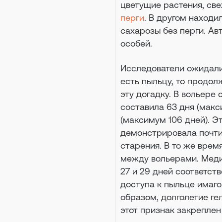
цветущие растения, св
перги
. В другом наход
сахарозы без перги. А
особей.
Исследователи ожидали
есть пыльцу, то продо
эту догадку. В вольер
составила 63 дня (макс
(максимум 106 дней). Эт
демонстрировала почти
старения. В то же вре
между вольерами. Медиа
27 и 29 дней соответст
доступа к пыльце имаг
образом, долголетие ге
этот признак закреплен