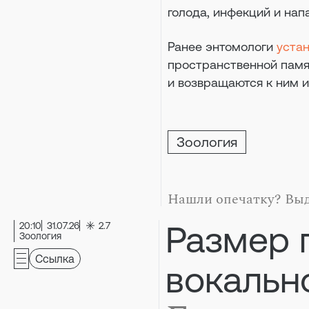
голода, инфекций и нап
Ранее энтомологи
уста
пространственной памя
и возвращаются к ним и
Зоология
Нашли опечатку? Выд
Размер 
20:10
31.07.26
2.7
Зоология
Ссылка
вокальн