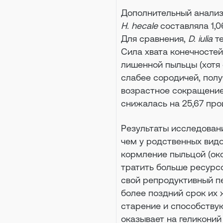
Дополнительный анализ 
H. hecale
составляла 1,0
Для сравнения,
D. iulia
те
Сила хвата конечносте
лишенной пыльцы (хотя
слабее сородичей, пол
возрастное сокращение 
снижалась на 25,67 про
Результаты исследовани
чем у родственных видов
кормление пыльцой (око
тратить больше ресурс
свой репродуктивный п
более поздний срок их
старение и способству
оказывает на геликоний