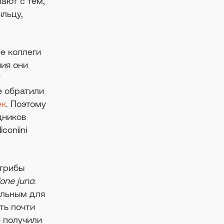
ают с тем,
льцу,
ее коллеги
ния они
у
же обратили
ек
. Поэтому
дников
coniini
 трибы
ione juno
:
ельным для
ть почти
е получили