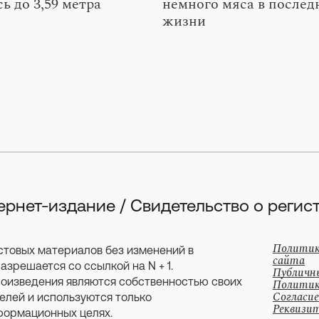
ь до 3,59 метра
немного мяса в послед
жизни
тернет-издание / Свидетельство о рег
Политик
стовых материалов без изменений в
сайта
зрешается со ссылкой на N + 1.
Публичн
оизведения являются собственностью своих
Политик
Согласие
елей и используются только
Реквизи
формационных целях.