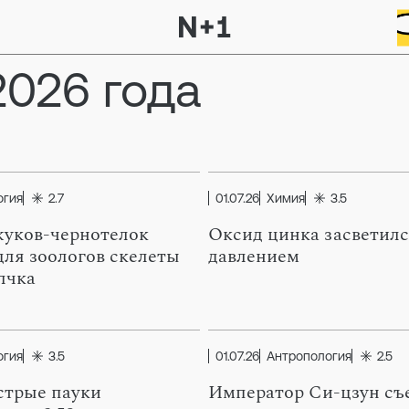
2026 года
огия
2.7
01.07.26
Химия
3.5
уков-чернотелок
Оксид цинка засветилс
для зоологов скелеты
давлением
лчка
огия
3.5
01.07.26
Антропология
2.5
стрые пауки
Император Си-цзун съ