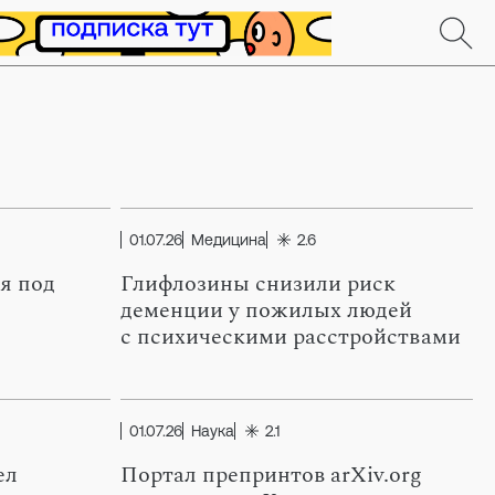
01.07.26
Медицина
2.6
я под
Глифлозины снизили риск
деменции у пожилых людей
с психическими расстройствами
01.07.26
Наука
2.1
ел
Портал препринтов arXiv.org