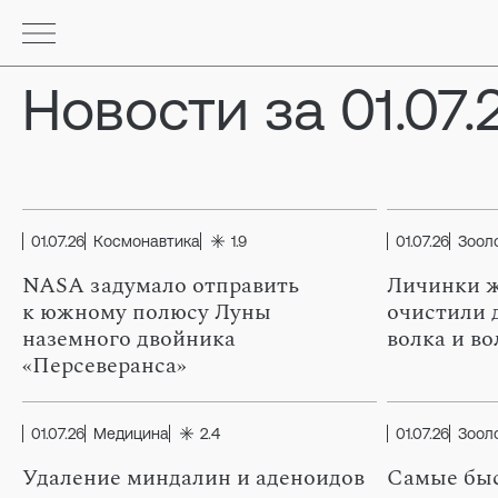
Новости за 01.07.
01.07.26
Космонавтика
1.9
01.07.26
Зоол
NASA задумало отправить
Личинки ж
к южному полюсу Луны
очистили 
наземного двойника
волка и во
«Персеверанса»
01.07.26
Медицина
2.4
01.07.26
Зоол
Удаление миндалин и аденоидов
Самые бы