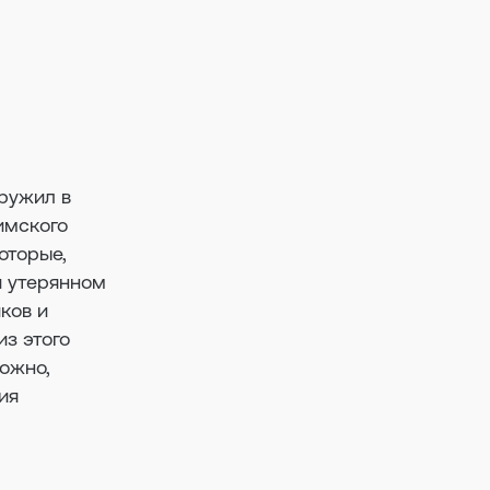
аружил в
имского
оторые,
и утерянном
ков и
з этого
ожно,
ия