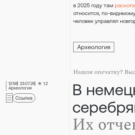
в 2025 году там
раскоп
относится, по-видимому,
человек управлял новг
Археология
Нашли опечатку? Выд
В немец
12:58
23.07.26
1.2
Археология
Ссылка
серебря
Их отче