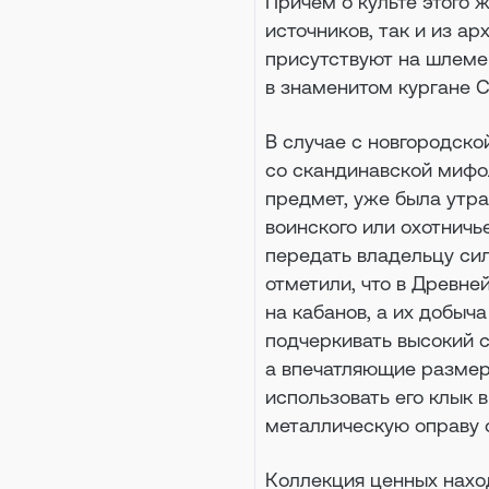
Причем о культе этого 
источников, так и из а
присутствуют на шлеме 
в знаменитом кургане С
В случае с новгородско
со скандинавской мифол
предмет, уже была утра
воинского или охотничь
передать владельцу сил
отметили, что в Древне
на кабанов, а их добыч
подчеркивать высокий с
а впечатляющие размер
использовать его клык 
металлическую оправу 
Коллекция ценных наход