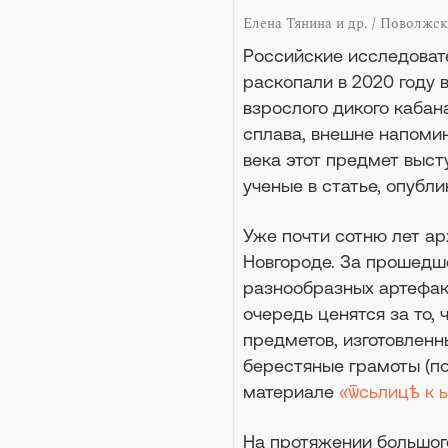
Елена Тянина и др. / Поволжск
Российские исследоват
раскопали в 2020 году 
взрослого дикого кабан
сплава, внешне напомина
века этот предмет выст
ученые в статье, опубл
Уже почти сотню лет а
Новгороде. За прошедш
разнообразных артефакт
очередь ценятся за то, 
предметов, изготовленн
берестяные грамоты (п
материале
«ѿсьлицѣ к 
На протяжении большог