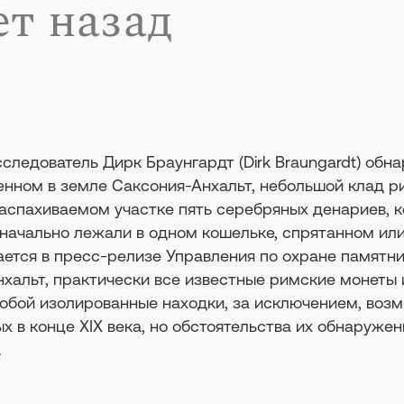
ет назад
следователь Дирк Браунгардт (Dirk Braungardt) обн
енном в земле Саксония-Анхальт, небольшой клад р
аспахиваемом участке пять серебряных денариев, к
начально лежали в одном кошельке, спрятанном ил
ется в пресс-релизе Управления по охране памятни
хальт, практически все известные римские монеты и
обой изолированные находки, за исключением, возм
х в конце XIX века, но обстоятельства их обнаружен
.