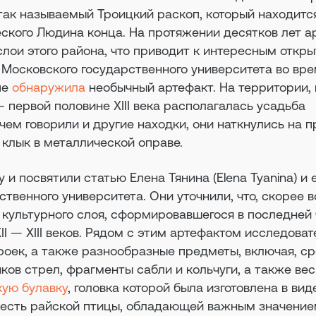
так называемый Троицкий раскоп, который находитс
ского Людина конца. На протяжении десятков лет а
лои этого района, что приводит к интересным откр
 Московского государственного университета во вре
пе
обнаружила
необычный артефакт. На территории, 
— первой половине XIII века располагалась усадьба
чем говорили и другие находки, они наткнулись на п
клык в металлической оправе.
и посвятили статью Елена Тянина (Elena Tyanina) и 
твенного университета. Они уточнили, что, скорее в
 культурного слоя, сформировавшегося в последней 
XII — XIII веков. Рядом с этим артефактом исследова
роек, а также разнообразные предметы, включая, с
иков стрел, фрагменты сабли и кольчуги, а также ве
кую булавку
, головка которой была изготовлена в вид
о есть райской птицы, обладающей важным значени