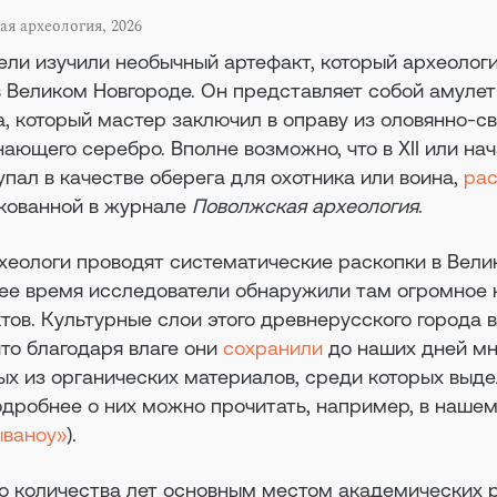
ая археология, 2026
ели изучили необычный артефакт, который археолог
в Великом Новгороде. Он представляет собой амулет
а, который мастер заключил в оправу из оловянно-с
ющего серебро. Вполне возможно, что в XII или нача
упал в качестве оберега для охотника или воина,
ра
икованной в журнале
Поволжская археология
.
рхеологи проводят систематические раскопки в Вел
ее время исследователи обнаружили там огромное 
ов. Культурные слои этого древнерусского города 
что благодаря влаге они
сохранили
до наших дней м
ых из органических материалов, среди которых выд
одробнее о них можно прочитать, например, в наше
ываноу»
).
о количества лет основным местом академических 