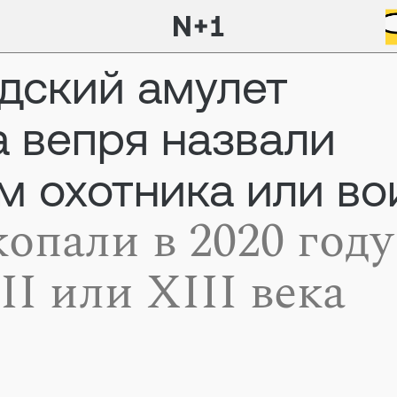
дский амулет
а вепря назвали
м охотника или во
копали в 2020 году
II или XIII века