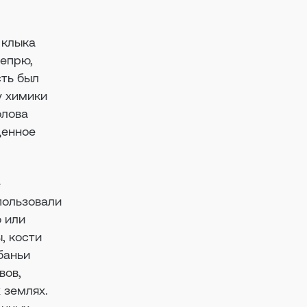
 клыка
вепрю,
сть был
у химики
олова
ценное
е
пользовали
о или
, кости
баньи
вов,
 землях.