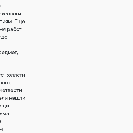
я
рхеологи
ытиям. Еще
мя работ
где
редмет,
ее коллеги
сего,
четверти
тели нашли
реди
сьма
е
ем