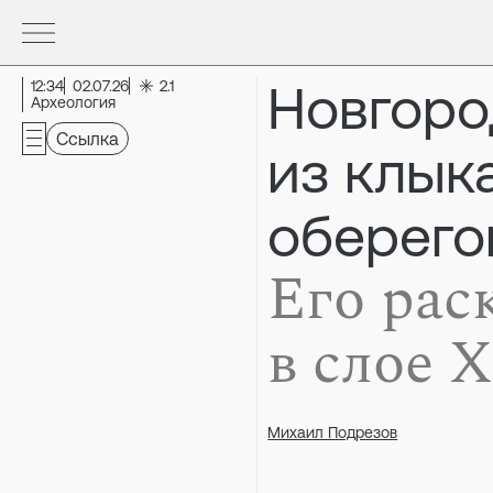
Новгоро
12:34
02.07.26
2.1
Археология
Ссылка
из клык
оберего
Его рас
в слое X
Михаил Подрезов