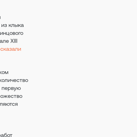
и
 из клыка
винцового
ле XIII
ссказали
иком
количество
в первую
ножество
еляются
м
работ