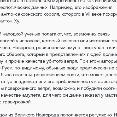
животного в германском мире известно как из письм
рхеологических данных. Например, его изображения
англо-саксонского короля, которого в VII веке похо
аттон-Ху.
й находкой ученые полагают, что, возможно, связь
огией у человека, который заказал или изготовил эт
чена. Наверное, раскопанный амулет выступал в ка
его оберега, который в представлениях людей долж
у и прочие качества убитого вепря. При этом авторы
й Руси, по-видимому, обычные люди практически не 
а была опасным развлечением знати, что может доп
татус владельца или его приближенность к аристок
ы поверженного вепря, возможно, и побудили охотн
в качестве амулета, для чего он даже заказал у маст
с гравировкой.
ок из Великого Новгорода пополняется регулярно. 