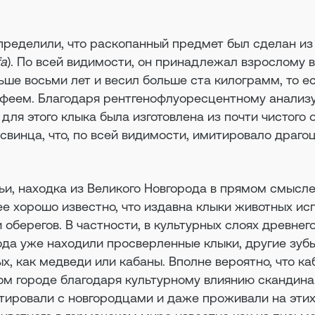
пределили, что раскопанный предмет был сделан из
fa
). По всей видимости, он принадлежал взрослому 
ше восьми лет и весил больше ста килограмм, то е
феем. Благодаря рентгенофлуоресцентному анализ
для этого клыка была изготовлена из почти чистого 
винца, что, по всей видимости, имитировало драго
ьи, находка из Великого Новгорода в прямом смысл
ее хорошо известно, что издавна клыки животных ис
 оберегов. В частности, в культурных слоях древнег
да уже находили просверленные клыки, другие зубы
ых, как медведи или кабаны. Вполне вероятно, что ка
ом городе благодаря культурному влиянию скандина
тировали с новгородцами и даже проживали на этих