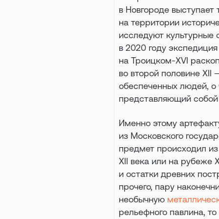
в Новгороде выступает 
на территории историче
исследуют культурные с
в 2020 году экспедиция
на Троицком-XVI раско
во второй половине XII 
обеспеченных людей, о 
представляющий собой 
Именно этому артефакту 
из Московского государс
предмет происходил из
XII века или на рубеже 
и остатки древних пост
прочего, пару наконечн
необычную
металличес
рельефного павлина, т