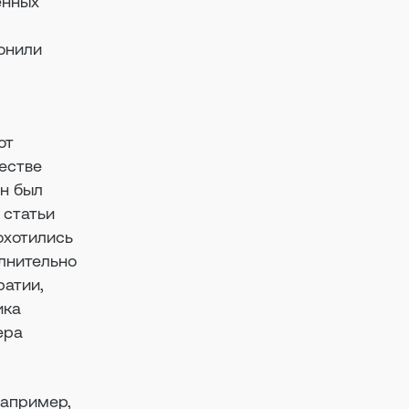
енных
ронили
от
честве
ен был
 статьи
охотились
олнительно
ратии,
ика
ера
Например,