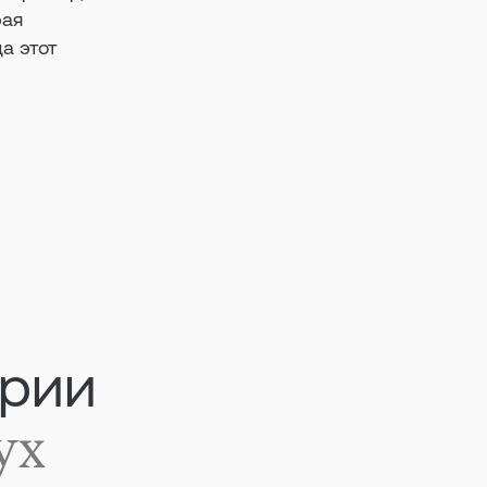
рая
да этот
арии
ух