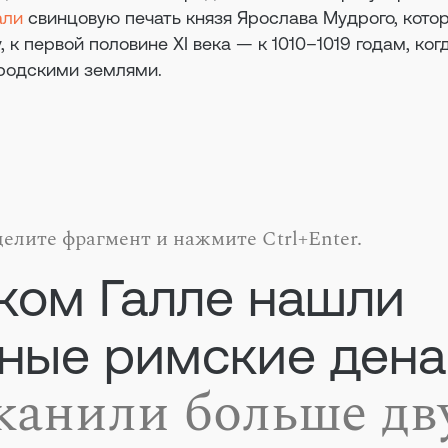
али
свинцовую печать князя Ярослава Мудрого, кото
 к первой половине XI века — к 1010–1019 годам, ког
ородскими землями.
елите фрагмент и нажмите Ctrl+Enter.
ком Галле нашли
ные римские ден
канили больше дв