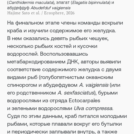
(
Canthidermis maculata
), элагат (
Elagatis bipinnulata
) и
абудефдуф
Abudefduf vaigiensis
Hajime Sato et al. / Ecosphere, 2026
На финальном этапе члены команды вскрыли
краба и изучили содержимое его желудка.
В нем оказались девять рыбьих чешуек,
несколько рыбьих костей и кусочки
водорослей. Воспользовавшись
метабаркодированием ДНК, авторы выявили
соответствие содержимого желудка с двумя
видами рыб (голубопятнистым океанским
спинорогом и абудефдувом
A. vaigiensis
(или
его родственником
A. sexfasciatus
), бурыми
водорослями из отряда Ectocarpales
и зелеными водорослями
Ulva compressa
.
Судя по этим данным, краб питался молодыми
рыбами, которые плавали вокруг его бутылки
и периодически заплывали внутрь, а также