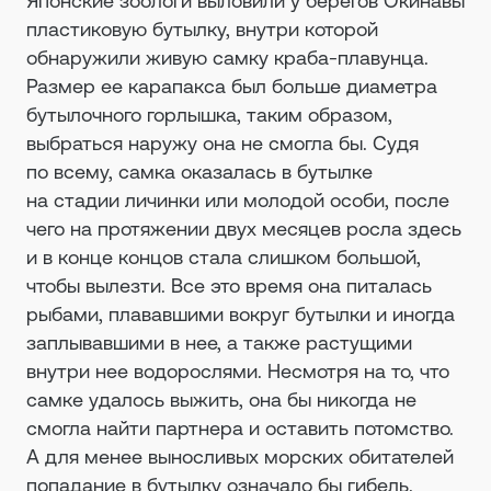
Японские зоологи выловили у берегов Окинавы
пластиковую бутылку, внутри которой
обнаружили живую самку краба-плавунца.
Размер ее карапакса был больше диаметра
бутылочного горлышка, таким образом,
выбраться наружу она не смогла бы. Судя
по всему, самка оказалась в бутылке
на стадии личинки или молодой особи, после
чего на протяжении двух месяцев росла здесь
и в конце концов стала слишком большой,
чтобы вылезти. Все это время она питалась
рыбами, плававшими вокруг бутылки и иногда
заплывавшими в нее, а также растущими
внутри нее водорослями. Несмотря на то, что
самке удалось выжить, она бы никогда не
смогла найти партнера и оставить потомство.
А для менее выносливых морских обитателей
попадание в бутылку означало бы гибель.