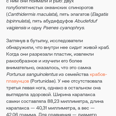
с ним они поймали и рыб: двух
голубопятнистых океанских спинорогов
(
Canthidermis maculata
), пять элагатов (
Elagatis
bipinnulata
), пять абудефдуфов
Abudefduf
vaigiensis
и одну
Psenes cyanophrys
.
Заглянув в бутылку, исследователи
обнаружили, что внутри нее сидит живой краб.
Когда они разрезали пластик, извлекли
ракообразное и изучили его более
внимательно, оказалось, что это самка
Portunus sanguinolentus
из семейства
крабов-
плавунцов
(Portunidae). У нее отсутствовала
третья левая нога, однако в остальном она
выглядела здоровой. Ширина карапакса
самки составляла 88,23 миллиметра, длина
карапакса — 40,31 миллиметра, а вес —
42,06 грамма. Для сравнения — диаметр