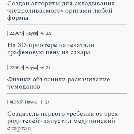
Создан алгоритм для складывания
«непроливаемого» оригами любой
формы
22.06.17
Наука
3.3
На 3D-принтере напечатали
графеновую пену из сахара
22.06.17
Наука
2.1
Физики объяснили раскачивание
чемоданов
14.06.17
Наука
2.1
Создатель первого «ребенка от трех
родителей» запустил медицинский
стартап