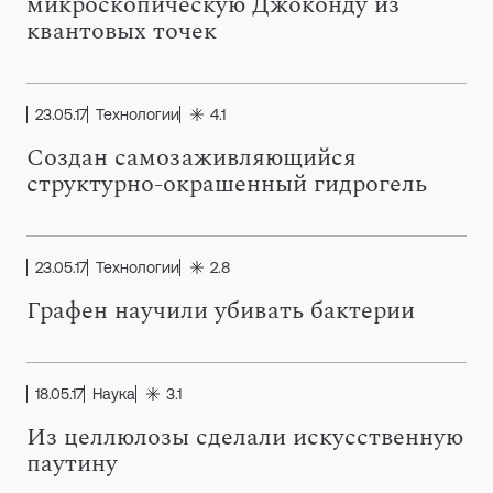
микроскопическую Джоконду из
квантовых точек
23.05.17
Технологии
4.1
Создан самозаживляющийся
структурно-окрашенный гидрогель
23.05.17
Технологии
2.8
Графен научили убивать бактерии
18.05.17
Наука
3.1
Из целлюлозы сделали искусственную
паутину